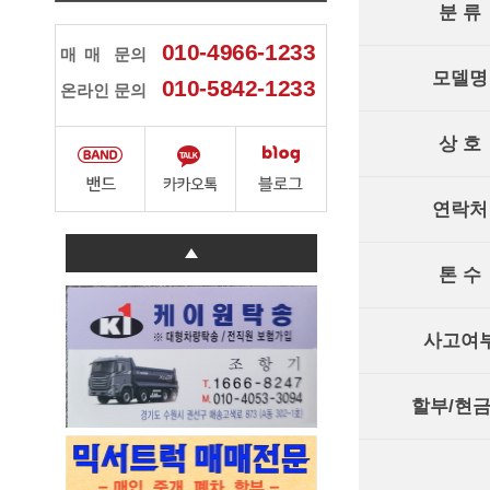
분 류
010-4966-1233
매매
문의
모델명
010-5842-1233
온라인 문의
상 호
연락처
톤 수
사고여
할부/현