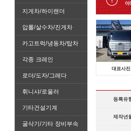
지게차/하이랜더
압롤/살수차/진게차
카고트럭/냉동차/탑차
각종 크레인
대표사진
로더/도자/그레다
휘니샤/로울러
등록유
기타건설기계
제작년
굴삭기/기타 장비부속