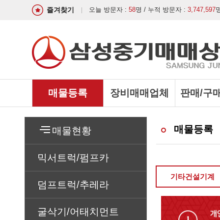
즐겨찾기
오늘 방문자 :
58
명 / 누적 방문자 :
3,747,597
매물등록
장비매매업체
판매/구
매물등록
매물현황
믹서트럭/펌프카
기타건설기계
덤프트럭/추레라
굴삭기/어태치먼트