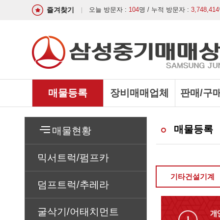
즐겨찾기
오늘 방문자 :
104
명 / 누적 방문자 :
3,748,414
매물등록
장비매매업체
판매/구
매물등록
매물현황
믹서트럭/펌프카
기타건설기계
덤프트럭/추레라
굴삭기/어태치먼트