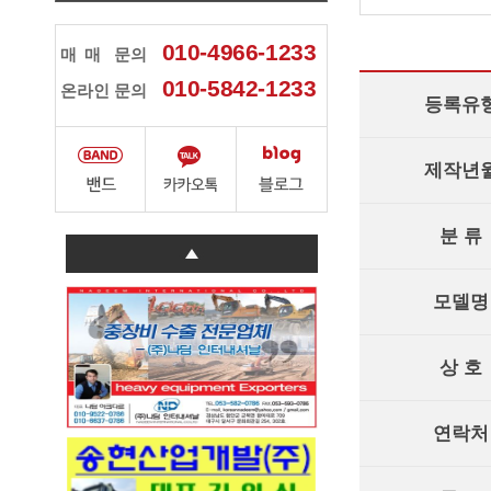
010-4966-1233
매매
문의
010-5842-1233
온라인 문의
등록유
제작년
분 류
모델명
상 호
연락처