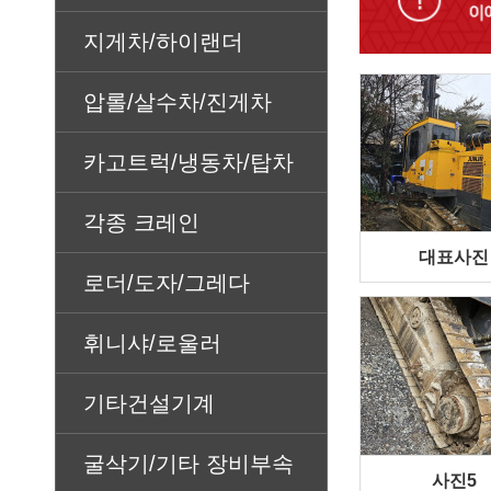
지게차/하이랜더
압롤/살수차/진게차
카고트럭/냉동차/탑차
각종 크레인
대표사진
로더/도자/그레다
휘니샤/로울러
기타건설기계
굴삭기/기타 장비부속
사진5