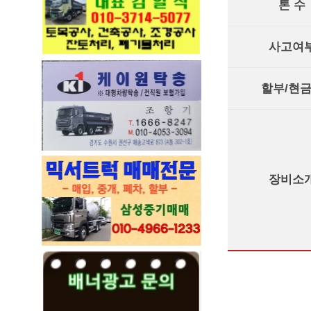
톤 수
사고여
할부/현
장비소