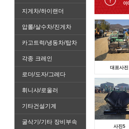
지게차/하이랜더
압롤/살수차/진게차
카고트럭/냉동차/탑차
각종 크레인
대표사진
로더/도자/그레다
휘니샤/로울러
기타건설기계
굴삭기/기타 장비부속
사진5