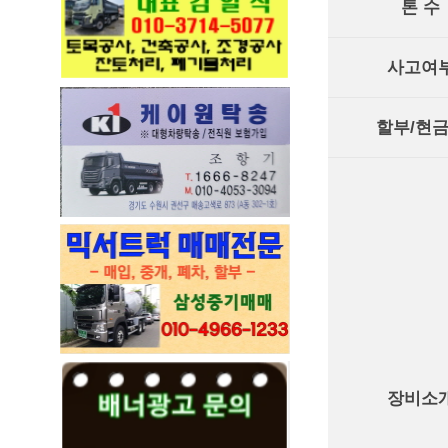
톤 수
사고여
할부/현
장비소