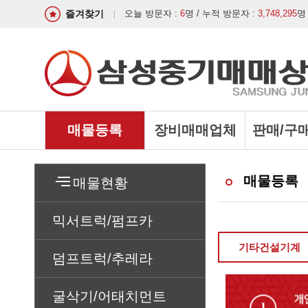
즐겨찾기
오늘 방문자 :
6
명 / 누적 방문자 :
3,748,295
명
매물등록
장비매매업체
판매/구
매물등록
매물현황
믹서트럭/펌프카
기타건설기계
덤프트럭/추레라
굴삭기/어태치먼트