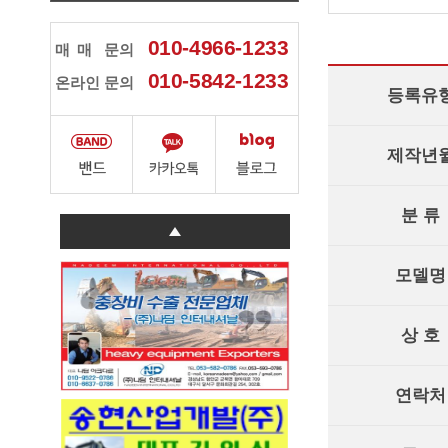
010-4966-1233
매매
문의
010-5842-1233
온라인 문의
등록유
제작년
분 류
모델명
상 호
연락처