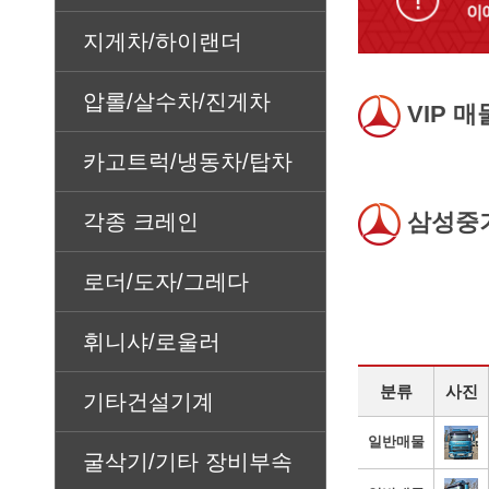
지게차/하이랜더
압롤/살수차/진게차
VIP 매
카고트럭/냉동차/탑차
삼성중
각종 크레인
로더/도자/그레다
휘니샤/로울러
분류
사진
기타건설기계
일반매물
굴삭기/기타 장비부속