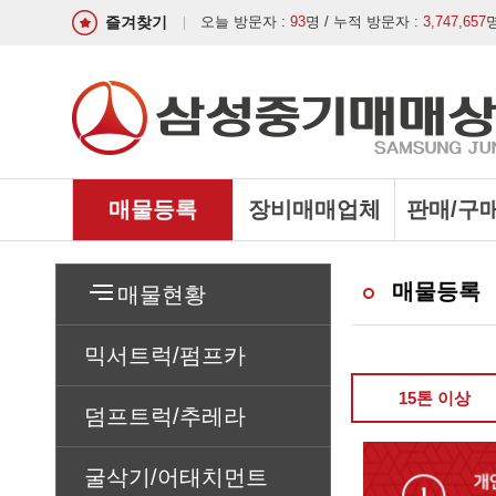
즐겨찾기
오늘 방문자 :
93
명 / 누적 방문자 :
3,747,657
매물등록
장비매매업체
판매/구
매물등록
매물현황
믹서트럭/펌프카
15톤 이상
덤프트럭/추레라
굴삭기/어태치먼트