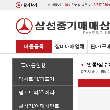
즐겨찾기
오늘 방문자 :
10
명 / 누적 방문자 :
3,747,936
매물등록
장비매매업체
판매/구
압롤/살수
매물현황
충전시 배너, 장비
믹서트럭/펌프카
덤프트럭/추레라
굴삭기/어태치먼트