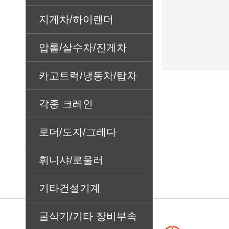
지게차/하이랜더
압롤/살수차/진게차
카고트럭/냉동차/탑차
각종 크레인
로더/도자/그레다
휘니샤/로울러
기타건설기계
굴삭기/기타 장비부속