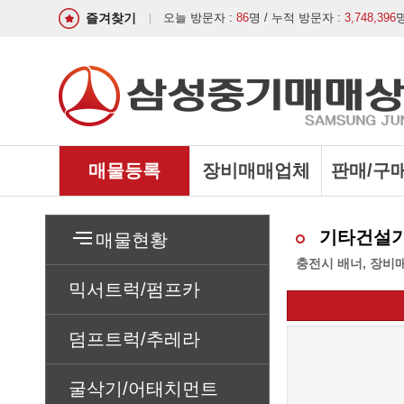
즐겨찾기
오늘 방문자 :
86
명 / 누적 방문자 :
3,748,396
매물등록
장비매매업체
판매/구
기타건설
매물현황
충전시 배너, 장비
믹서트럭/펌프카
덤프트럭/추레라
굴삭기/어태치먼트