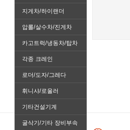
지게차/하이랜더
압롤/살수차/진게차
카고트럭/냉동차/탑차
각종 크레인
로더/도자/그레다
휘니샤/로울러
기타건설기계
굴삭기/기타 장비부속