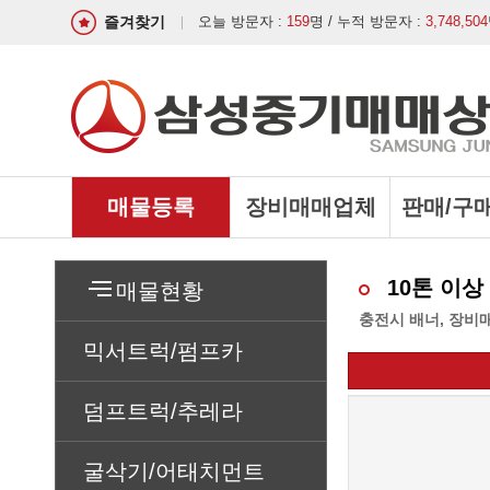
즐겨찾기
오늘 방문자 :
159
명 / 누적 방문자 :
3,748,504
매물등록
장비매매업체
판매/구
10톤 이상
매물현황
충전시 배너, 장비
믹서트럭/펌프카
덤프트럭/추레라
굴삭기/어태치먼트