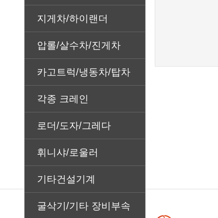
지게차/하이랜더
압롤/살수차/진게차
카고트럭/냉동차/탑차
각종 크레인
로더/도자/그레다
휘니샤/로울러
기타건설기계
굴삭기/기타 장비부속